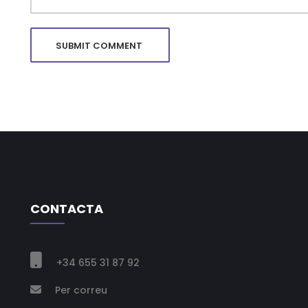
CONTACTA

+34 655 31 87 92
Per correu
