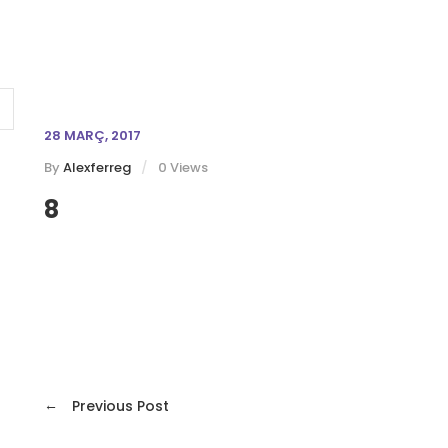
28 MARÇ, 2017
By
Alexferreg
0 Views
8
←
Previous Post