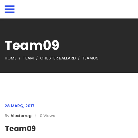
Team09
HOME
TEAM
CHESTER BALLARD
TEAM09
28 MARÇ, 2017
By
Alexferreg
0 Views
Team09