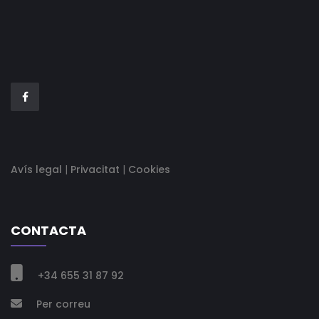
Avís legal
|
Privacitat
|
Cookies
CONTACTA

+34 655 31 87 92
Per correu
